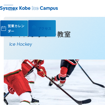
MENU
営業カレン
アクセス
ダー
アイスホッケー教室
Ice Hockey