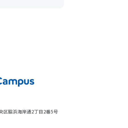
市中央区脇浜海岸通2丁目2番5号
）